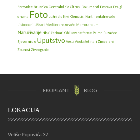
Borovnice
Brusnica
Centralni dio
Citrusi
Dokumenti
Dostava
Drugi
Foto
o nama
Južni dio
Kivi
Klematisi
Kontinentalno voće
Listopadni
Lišćari
Mediteransko voće
Memorandum
Naručivanje
Niski četinari
Oblikovane forme
Palme
Puzavice
Uputstvo
Sjeverni dio
Vesti
Visoki četinari
Zimzeleni
Žbunovi
Žive ograde
EKOPLANT
BLOG
LOKACIJA
Veliše Popovića 37