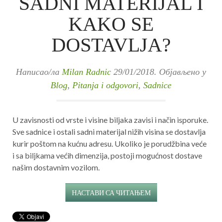
SADNI MATERIJAL I
KAKO SE
DOSTAVLJA?
Написао/ла
Milan Radnic
29/01/2018
. Објављено у
Blog
,
Pitanja i odgovori
,
Sadnice
U zavisnosti od vrste i visine biljaka zavisi i način isporuke.
Sve sadnice i ostali sadni materijal nižih visina se dostavlja
kurir poštom na kućnu adresu. Ukoliko je porudžbina veće
i sa biljkama većih dimenzija, postoji mogućnost dostave
našim dostavnim vozilom.
НАСТАВИ СА ЧИТАЊЕМ