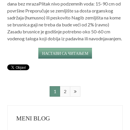
dana bez mrazaPlitak nivo podzemnih voda: 15-90 cm od
površine Preporučuje se zemljište sa dosta organskog
sadržaja (humusno) ili peskovito Nagib zemljišta na kome
se brusnica gaji ne treba da bude veći od 2% (ravno)
Zasadu brusnice je godišnje potrebno oko 50-60 cm
vodenog taloga koji dobija iz padavina ili navodnjavanjem.
НАСТАВИ СА ЧИТАЊЕМ
1
2
MENI BLOG