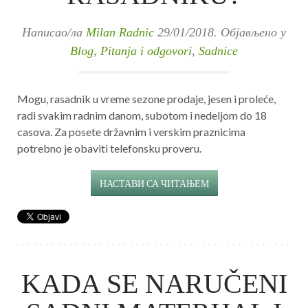
Написао/ла
Milan Radnic
29/01/2018
. Објављено у
Blog
,
Pitanja i odgovori
,
Sadnice
Mogu, rasadnik u vreme sezone prodaje, jesen i proleće,
radi svakim radnim danom, subotom i nedeljom do 18
casova. Za posete državnim i verskim praznicima
potrebno je obaviti telefonsku proveru.
НАСТАВИ СА ЧИТАЊЕМ
KADA SE NARUČENI