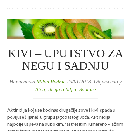
KIVI – UPUTSTVO ZA
NEGU I SADNJU
Написао/ла
Milan Radnic
29/01/2018
. Објављено у
Blog
,
Briga o biljci
,
Sadnice
Aktinidija koja se kod nas drugačije zove i kivi, spada u
povijuše (lijane), u grupu jagodastog voća. Aktinidija
najbolje uspeva na dubokim, rastresitim i umereno vlažnim
zemljištima, bogatim humusom, ali ne podnosi previše