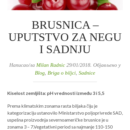
BRUSNICA –
UPUTSTVO ZA NEGU
I SADNJU
Написао/ла
Milan Radnic
29/01/2018
. Објављено у
Blog
,
Briga o biljci
,
Sadnice
Kiselost zemljišta: pH vrednosti između 3 i 5,5
Prema klimatskim zonama rasta biljaka čiju je
kategorizaciju ustanovilo Ministarstvo poljoprivrede SAD,
uspešna proizvodnja severnoameričke brusnice je u
zonama 3 – 7.Vegetativni period sa najmanje 110-150