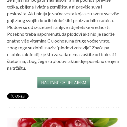
teška, zbijena i vlažna zemljišta, a ni previše suva i
peskovita. Aktinidija je voćna vrsta koja se u svetu sve više
gaji zbog svojih dobrih bioloških i proizvodnih osobina.
Plodovi su od izuzetne hranljive i dijetetske vrednosti.
Posebno treba napomenuti, da plodovi aktinidije sadrže
znatno više vitamina C u odnosu na druge voćne vrste,
zbog toga su dobili naziv “plodovi zdravlja”. Značajna
osobina aktinidije je što za sada nema zaštite od bolesti i
štetočina, zbog čega su plodovi aktinidije posebno cenjeni
na tržištu.
НАСТАВИ СА ЧИТАЊЕМ