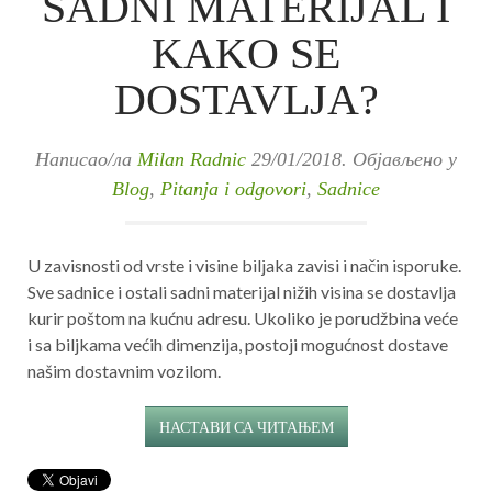
SADNI MATERIJAL I
KAKO SE
DOSTAVLJA?
Написао/ла
Milan Radnic
29/01/2018
. Објављено у
Blog
,
Pitanja i odgovori
,
Sadnice
U zavisnosti od vrste i visine biljaka zavisi i način isporuke.
Sve sadnice i ostali sadni materijal nižih visina se dostavlja
kurir poštom na kućnu adresu. Ukoliko je porudžbina veće
i sa biljkama većih dimenzija, postoji mogućnost dostave
našim dostavnim vozilom.
НАСТАВИ СА ЧИТАЊЕМ