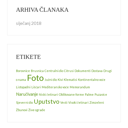
ARHIVA ČLANAKA
siječanj 2018
ETIKETE
Borovnice
Brusnica
Centralni dio
Citrusi
Dokumenti
Dostava
Drugi
Foto
o nama
Južni dio
Kivi
Klematisi
Kontinentalno voće
Listopadni
Lišćari
Mediteransko voće
Memorandum
Naručivanje
Niski četinari
Oblikovane forme
Palme
Puzavice
Uputstvo
Sjeverni dio
Vesti
Visoki četinari
Zimzeleni
Žbunovi
Žive ograde