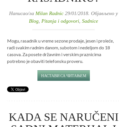
Написао/ла
Milan Radnic
29/01/2018
. Објављено у
Blog
,
Pitanja i odgovori
,
Sadnice
Mogu, rasadnik u vreme sezone prodaje, jesen i proleće,
radi svakim radnim danom, subotom i nedeljom do 18
casova. Za posete državnim i verskim praznicima
potrebno je obaviti telefonsku proveru.
НАСТАВИ СА ЧИТАЊЕМ
KADA SE NARUČENI