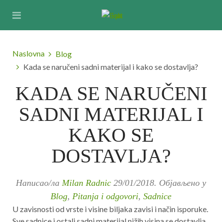
Naslovna
Blog
Kada se naručeni sadni materijal i kako se dostavlja?
KADA SE NARUČENI
SADNI MATERIJAL I
KAKO SE
DOSTAVLJA?
Написао/ла
Milan Radnic
29/01/2018
. Објављено у
Blog
,
Pitanja i odgovori
,
Sadnice
U zavisnosti od vrste i visine biljaka zavisi i način isporuke.
Sve sadnice i ostali sadni materijal nižih visina se dostavlja