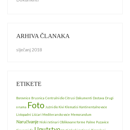
ARHIVA ČLANAKA
siječanj 2018
ETIKETE
Borovnice
Brusnica
Centralni dio
Citrusi
Dokumenti
Dostava
Drugi
Foto
o nama
Južni dio
Kivi
Klematisi
Kontinentalno voće
Listopadni
Lišćari
Mediteransko voće
Memorandum
Naručivanje
Niski četinari
Oblikovane forme
Palme
Puzavice
Uputstvo