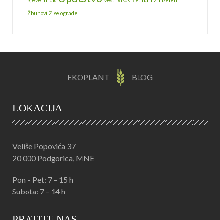
Sjeverni dio
Vesti
Visoki četinari
Zimzeleni
Žbunovi
Žive ograde
EKOPLANT
BLOG
LOKACIJA
Veliše Popovića 37
20 000 Podgorica, MNE
Pon – Pet: 7 – 15 h
Subota: 7 – 14 h
PRATITE NAS