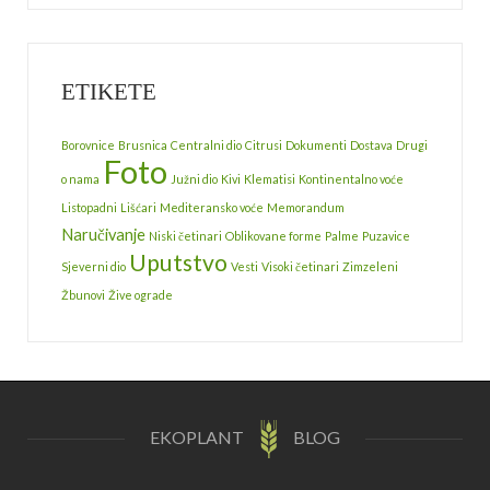
ETIKETE
Borovnice
Brusnica
Centralni dio
Citrusi
Dokumenti
Dostava
Drugi
Foto
o nama
Južni dio
Kivi
Klematisi
Kontinentalno voće
Listopadni
Lišćari
Mediteransko voće
Memorandum
Naručivanje
Niski četinari
Oblikovane forme
Palme
Puzavice
Uputstvo
Sjeverni dio
Vesti
Visoki četinari
Zimzeleni
Žbunovi
Žive ograde
EKOPLANT
BLOG