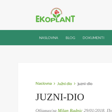
NASLOVNA
BLOG
DOKUMENTI
Naslovna
Južni dio
juzni-dio
JUZNI-DIO
Објавио/ла
Milan Radnic
29/01/2018
. П